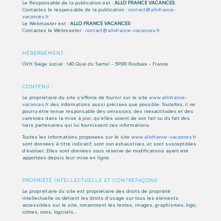
Le Responsable de la publication est :
ALLO FRANCE VACANCES
Contactez le responsable de la publication :
contact@allofrance-
vacances.fr
Le Webmaster est :
ALLO FRANCE VACANCES
Contactez le Webmaster :
contact@allofrance-vacances.fr
HÉBERGEMENT :
OVH Siège social : 140 Quai du Sartel – 59100 Roubaix – France
CONTENU :
Le propriétaire du site s’efforce de fournir sur le site
www.allofrance-
vacances.fr
des informations aussi précises que possible. Toutefois, il ne
pourra être tenue responsable des omissions, des inexactitudes et des
carences dans la mise à jour, qu’elles soient de son fait ou du fait des
tiers partenaires qui lui fournissent ces informations.
Toutes les informations proposées sur le site
www.allofrance-vacances.fr
sont données à titre indicatif, sont non exhaustives, et sont susceptibles
d’évoluer. Elles sont données sous réserve de modifications ayant été
apportées depuis leur mise en ligne.
PROPRIÉTÉ INTELLECTUELLE ET CONTREFAÇONS :
Le propriétaire du site est propriétaire des droits de propriété
intellectuelle ou détient les droits d’usage sur tous les éléments
accessibles sur le site, notamment les textes, images, graphismes, logo,
icônes, sons, logiciels…