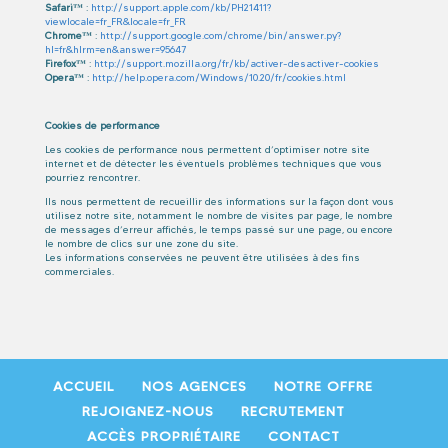
Safari™
:
http://support.apple.com/kb/PH21411?
viewlocale=fr_FR&locale=fr_FR
Chrome™
:
http://support.google.com/chrome/bin/answer.py?
hl=fr&hlrm=en&answer=95647
Firefox™
:
http://support.mozilla.org/fr/kb/activer-desactiver-cookies
Opera™
:
http://help.opera.com/Windows/10.20/fr/cookies.html
Cookies de performance
Les cookies de performance nous permettent d’optimiser notre site
internet et de détecter les éventuels problèmes techniques que vous
pourriez rencontrer.
Ils nous permettent de recueillir des informations sur la façon dont vous
utilisez notre site, notamment le nombre de visites par page, le nombre
de messages d’erreur affichés, le temps passé sur une page, ou encore
le nombre de clics sur une zone du site.
Les informations conservées ne peuvent être utilisées à des fins
commerciales.
ACCUEIL
NOS AGENCES
NOTRE OFFRE
REJOIGNEZ-NOUS
RECRUTEMENT
ACCÈS PROPRIÉTAIRE
CONTACT