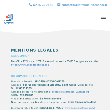
02 85 75 93 85
contact@allofrance-vacances.fr
MENTIONS LÉGALES
CONCEPTION :
Des Clics ET Vous – 12 TER Boulevard du Nord – 85470 Brétignolles sur Mer
https://www.desclicsetvous.com
INFORMATIONS LÉGALES :
Nom de la Société :
ALLO FRANCE VACANCES
Adresse :
6 D rue des Vergers d’Eole
85800 Saint-Gilles-Croix-de-Vie
Tél :
02 85 75 93 85
Adresse de courrier électronique :
contact@allofrance-vacances.fr
SIREN :
920 450 202
Ville d’immatriculation :
La Roche-sur-Yon
Nom, prénom et fonction du représentant légal :
Marc Pineau, président
Le créateur du site est :
DES CLICS ET VOUS
(www.desclicsetvous.com)