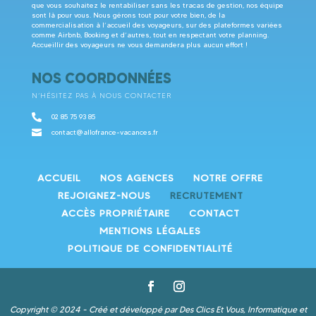
que vous souhaitez le rentabiliser sans les tracas de gestion, nos équipe
sont là pour vous. Nous gérons tout pour votre bien, de la
commercialisation à l’accueil des voyageurs, sur des plateformes variées
comme Airbnb, Booking et d’autres, tout en respectant votre planning.
Accueillir des voyageurs ne vous demandera plus aucun effort !
NOS COORDONNÉES
N’HÉSITEZ PAS À NOUS CONTACTER

02 85 75 93 85

contact@allofrance-vacances.fr
ACCUEIL
NOS AGENCES
NOTRE OFFRE
REJOIGNEZ-NOUS
RECRUTEMENT
ACCÈS PROPRIÉTAIRE
CONTACT
MENTIONS LÉGALES
POLITIQUE DE CONFIDENTIALITÉ
Copyright © 2024 - Créé et développé par
Des Clics Et Vous
, Informatique et