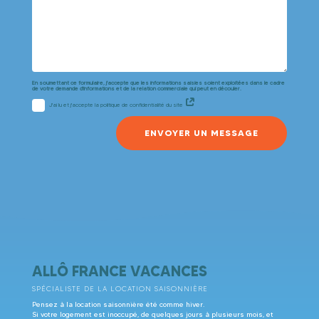
En soumettant ce formulaire, j'accepte que les informations saisies soient exploitées dans le cadre
de votre demande d'informations et de la relation commerciale qui peut en découler.
J'ai lu et j'accepte la politique de confidentialité du site
ENVOYER UN MESSAGE
ALLÔ FRANCE VACANCES
SPÉCIALISTE DE LA LOCATION SAISONNIÈRE
Pensez à la location saisonnière été comme hiver.
Si votre logement est inoccupé, de quelques jours à plusieurs mois, et